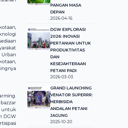
PANGAN MASA
DEPAN
2026-04-16
kotaan,
DGW EXPLORASI
knologi
2026: INOVASI
sediaan
PERTANIAN UNTUK
yarakat
PRODUKTIVITAS
 Urban
DAN
kotaan,
KESEJAHTERAAN
tingnya
PETANI PADI
2026-03-03
GRAND LAUNCHING
VENATOR SUPERRR:
arming.
HERBISIDA
 bazzar
ANDALAN PETANI
p untuk
JAGUNG
men DGW
2025-10-20
isipasi