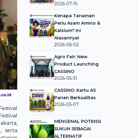
2026-07-15
Kenapa Tanaman
Perlu Asam Amino &
Kalsium? Ini
Alasannya!
2026-06-02
Agro Fair: New
Product Launching
CASSINO
2026-05-31
CASSINO: Kartu AS
Panen Berkualitas
2026-05-07
estival
estival
MENGENAL POTENSI
akarta,
SUKUN SEBAGAI
 serta
ALTERNATIF
tarian