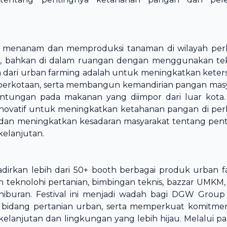
k menanam dan memproduksi tanaman di wilayah per
pit, bahkan di dalam ruangan dengan menggunakan te
a dari urban farming adalah untuk meningkatkan keter
perkotaan, serta membangun kemandirian pangan mas
tungan pada makanan yang diimpor dari luar kota.
 inovatif untuk meningkatkan ketahanan pangan di per
 dan meningkatkan kesadaran masyarakat tentang pen
elanjutan.
adirkan lebih dari 50+ booth berbagai produk urban f
 teknolohi pertanian, bimbingan teknis, bazzar UMKM,
 hiburan. Festival ini menjadi wadah bagi DGW Grou
m bidang pertanian urban, serta memperkuat komit
njutan dan lingkungan yang lebih hijau. Melalui part