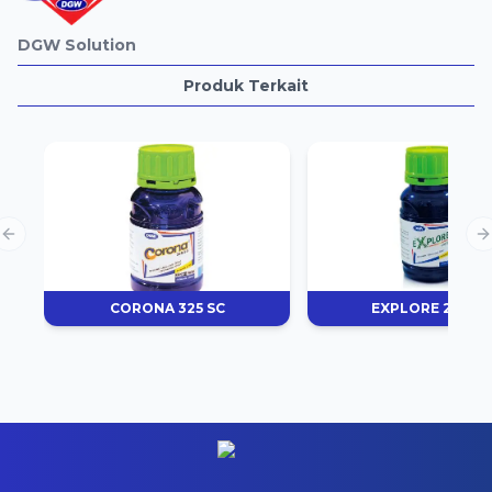
DGW Solution
Produk Terkait
Previous slide
N
CORONA 325 SC
EXPLORE 250 EC